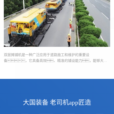
庆
双层摊铺机是一种广泛应用于道路施工和维护的重要设
中
备，它具备高效、精准的铺设能力，能够大大
提高道路施工的质量和效率。正确操作双层摊铺机是...
大国装备 老司机app匠造